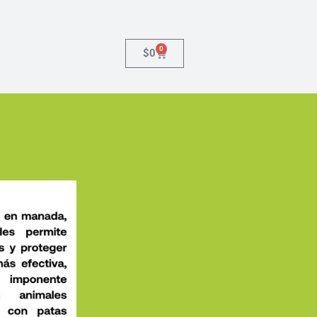
0
$
0