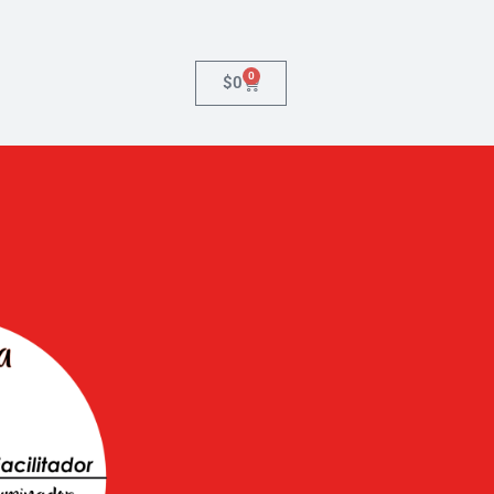
0
$
0